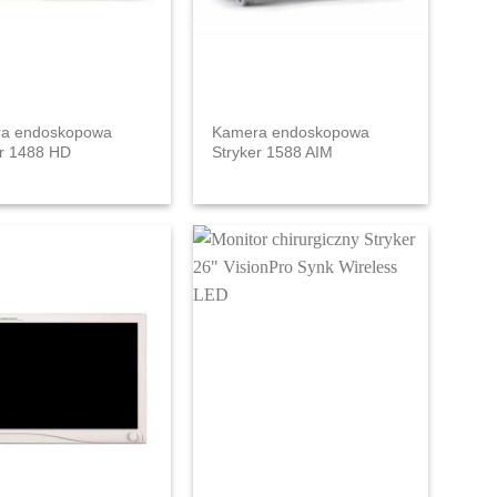
a endoskopowa
Kamera endoskopowa
er 1488 HD
Stryker 1588 AIM