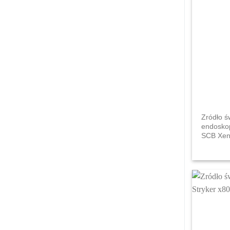
Zródło ś
endoskop
SCB Xen