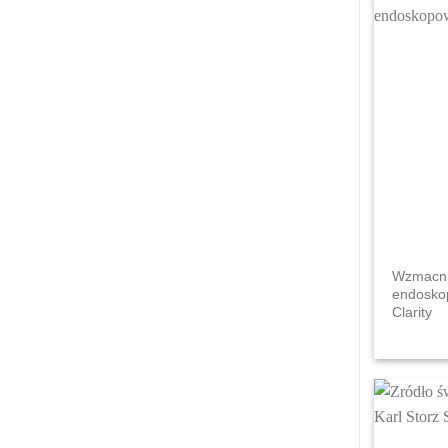
Wzmacni
endosko
Clarity