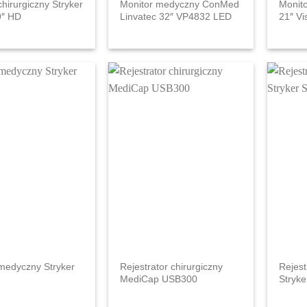
chirurgiczny Stryker
Monitor medyczny ConMed
Monit
9″ HD
Linvatec 32″ VP4832 LED
21″ Vi
medyczny Stryker
Rejestrator chirurgiczny
Rejes
MediCap USB300
Stryk