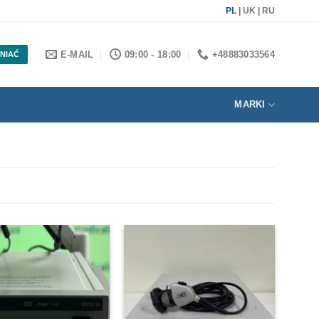
PL
|
UK
|
RU
E-MAIL
09:00 - 18:00
+48883033564
NIAĆ
MARKI