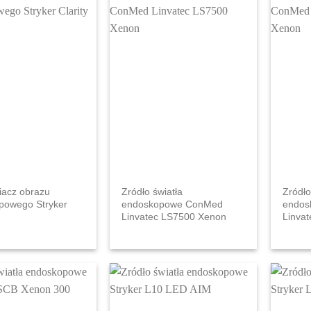
acz obrazu
Zródło światła
Zródło
powego Stryker
endoskopowe ConMed
endos
Linvatec LS7500 Xenon
Linva