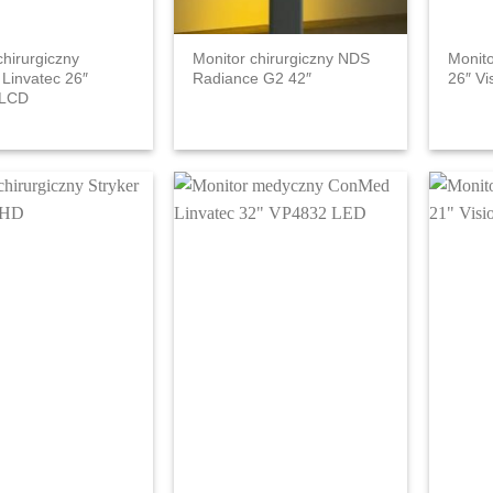
chirurgiczny
Monitor chirurgiczny NDS
Monito
Linvatec 26″
Radiance G2 42″
26″ Vi
 LCD