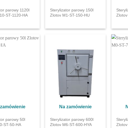
ator parowy 1120l
Sterylizator parowy 150l
Steryl
M10-ST-1120-HA
Zlotov M1-ST-150-HU
Zloto
 zamówienie
Na zamówienie
N
tor parowy 50l
Sterylizator parowy 600l
Steryl
М0-ST-50-НА
Zlotov M6-ST-600-HYA
Zloto