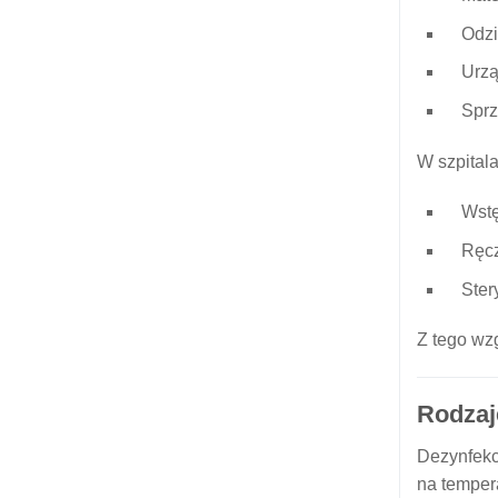
Odzi
Urzą
Sprz
W szpitala
Wstę
Ręcz
Ster
Z tego wz
Rodzaj
Dezynfekc
na temper