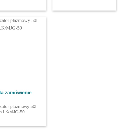
a zamówienie
izator plazmowy 50l
n LK/MJG-50