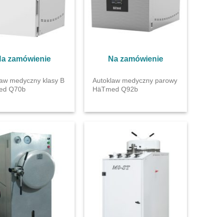
a zamówienie
Na zamówienie
law medyczny klasy B
Autoklaw medyczny parowy
ed Q70b
HäTmed Q92b