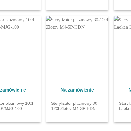
 zamówienie
Na zamówienie
N
ator plazmowy 100l
Sterylizator plazmowy 30-
Steryl
LK/MJG-100
120l Zlotov M4-SP-HDN
Laoke