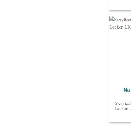
Na
Steryliz
Laoken 