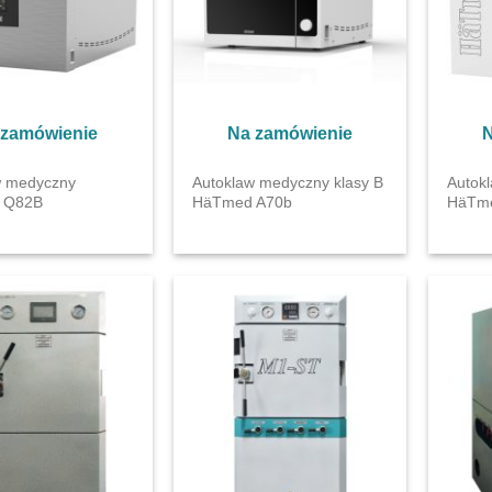
 zamówienie
Na zamówienie
N
w medyczny
Autoklaw medyczny klasy B
Autok
 Q82B
HäTmed A70b
HäTm