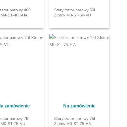
izator parowy 400l
Sterylizator parowy 50l
v M4-ST-400-HA
Zlotov М0-ST-50-VU
a zamówienie
Na zamówienie
izator parowy 75l
Sterylizator parowy 75l
v М0-ST-75-VU
Zlotov М0-ST-75-НА