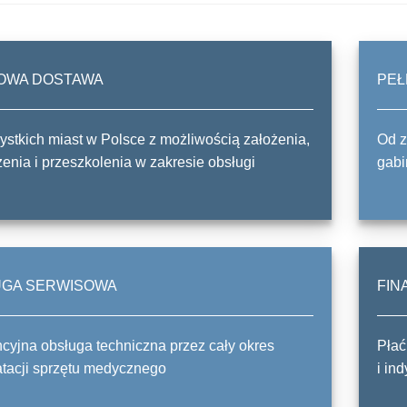
OWA DOSTAWA
PEŁ
stkich miast w Polsce z możliwością założenia,
Od z
enia i przeszkolenia w zakresie obsługi
gabi
UGA SERWISOWA
FIN
yjna obsługa techniczna przez cały okres
Płać
tacji sprzętu medycznego
i in