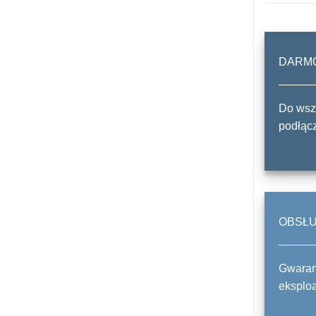
DARM
Do wszy
podłącz
OBSŁ
Gwaranc
eksploa