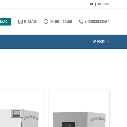
PL
|
UK
|
RU
E-MAIL
09:00 - 18:00
+48883033564
NIAĆ
MARKI