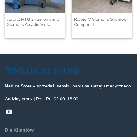
Aparat RTG z ramieniem C
Ramię C Siemens Siremobil
Siemens Arcadis Varic
Compact L
MedicalStore –
sprzedaż, serwis i naprawa sprzętu medycznego
Godziny pracy | Pon–Pt | 09:00–18:00
Dla Klientów