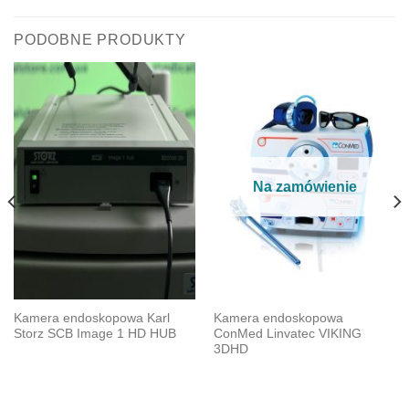
PODOBNE PRODUKTY
Na zamówienie
Kamera endoskopowa Karl
Kamera endoskopowa
Storz SCB Image 1 HD HUB
ConMed Linvatec VIKING
3DHD