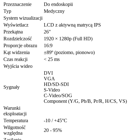
Przeznaczenie
Do endoskopii
Typ
Medyczny
System wizualizacji
Wyświetlacz
LCD z aktywną matrycą IPS
Przekątna
26"
Rozdzielczość
1920 × 1280p (Full HD)
Proporcje obrazu
16:9
Kąt widzenia
±89º (poziomo, pionowo)
Czas reakcji
< 25 ms
Wyjścia wideo
DVI
VGA
HD/SD-SDI
Sygnały
S-Video
C-Video/SOG
Component (Y/G, Pb/B, Pr/R, H/CS, VS)
Warunki
eksploatacji
Temperatura
-10 / +45°C
Wilgotność
20 - 95%
względna
Zasilanie