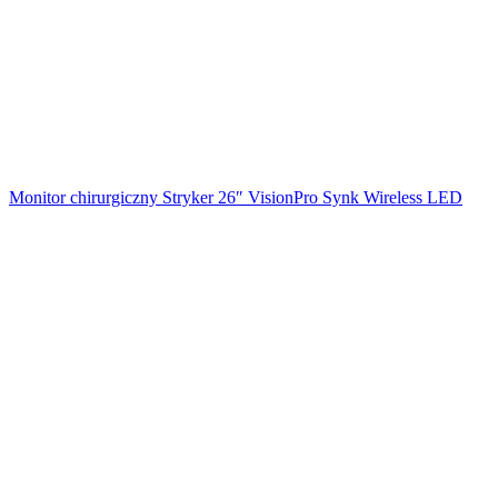
Monitor chirurgiczny Stryker 26″ VisionPro Synk Wireless LED