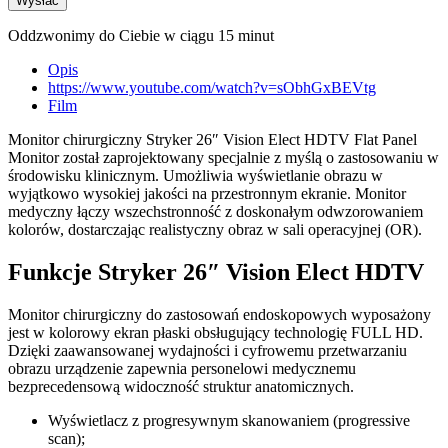
Oddzwonimy do Ciebie w ciągu 15 minut
Opis
https://www.youtube.com/watch?v=sObhGxBEVtg
Film
Monitor chirurgiczny Stryker 26″ Vision Elect HDTV Flat Panel
Monitor został zaprojektowany specjalnie z myślą o zastosowaniu w
środowisku klinicznym. Umożliwia wyświetlanie obrazu w
wyjątkowo wysokiej jakości na przestronnym ekranie. Monitor
medyczny łączy wszechstronność z doskonałym odwzorowaniem
kolorów, dostarczając realistyczny obraz w sali operacyjnej (OR).
Funkcje Stryker 26″ Vision Elect HDTV
Monitor chirurgiczny do zastosowań endoskopowych wyposażony
jest w kolorowy ekran płaski obsługujący technologię FULL HD.
Dzięki zaawansowanej wydajności i cyfrowemu przetwarzaniu
obrazu urządzenie zapewnia personelowi medycznemu
bezprecedensową widoczność struktur anatomicznych.
Wyświetlacz z progresywnym skanowaniem (progressive
scan);