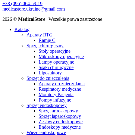
+38 (096) 064-59-19
medicastore.ukraine@gmail.com
2026 ©
MedicalStore
| Wszelkie prawa zastrzeżone
Katalog
Aparaty RTG
Ramię C
Sprzęt chirurgiczny
Stoły operacyjne
Mikroskopy operacyjne
Lampy operacyjne
Ssaki chirurgiczne
Liposuktory
Sprzęt do znieczulenia
Aparaty do znieczulania
Respiratory medyczne
Monitory Pacjenta
Pompy infuzyjne
Sprzęt endoskopowy
Sprzęt artroskopowy
Sprzęt laparoskopowy
Zestawy endoskopowe
Endoskopy medyczne
Wieże endoskopowe