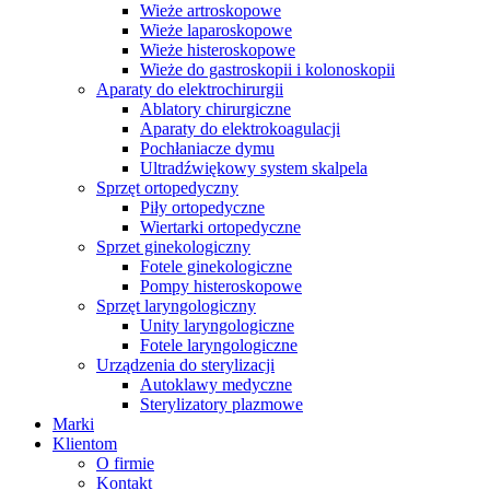
Wieże artroskopowe
Wieże laparoskopowe
Wieże histeroskopowe
Wieże do gastroskopii i kolonoskopii
Aparaty do elektrochirurgii
Ablatory chirurgiczne
Aparaty do elektrokoagulacji
Pochłaniacze dymu
Ultradźwiękowy system skalpela
Sprzęt ortopedyczny
Piły ortopedyczne
Wiertarki ortopedyczne
Sprzet ginekologiczny
Fotele ginekologiczne
Pompy histeroskopowe
Sprzęt laryngologiczny
Unity laryngologiczne
Fotele laryngologiczne
Urządzenia do sterylizacji
Autoklawy medyczne
Sterylizatory plazmowe
Marki
Klientom
O firmie
Kontakt