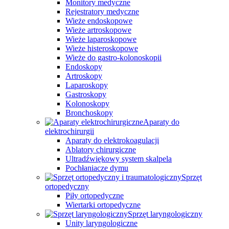
Monitory medyczne
Rejestratory medyczne
Wieże endoskopowe
Wieże artroskopowe
Wieże laparoskopowe
Wieże histeroskopowe
Wieże do gastro-kolonoskopii
Endoskopy
Artroskopy
Laparoskopy
Gastroskopy
Kolonoskopy
Bronchoskopy
Aparaty do
elektrochirurgii
Aparaty do elektrokoagulacji
Ablatory chirurgiczne
Ultradźwiękowy system skalpela
Pochłaniacze dymu
Sprzęt
ortopedyczny
Piły ortopedyczne
Wiertarki ortopedyczne
Sprzęt laryngologiczny
Unity laryngologiczne