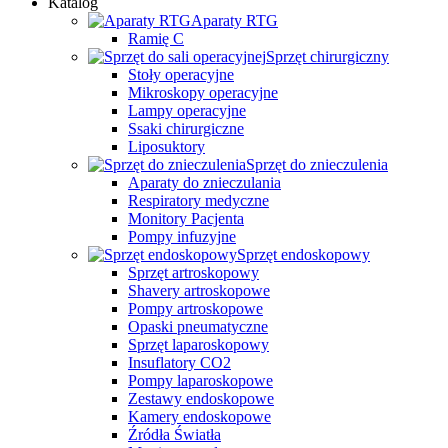
Katalog
Aparaty RTG
Ramię C
Sprzęt chirurgiczny
Stoły operacyjne
Mikroskopy operacyjne
Lampy operacyjne
Ssaki chirurgiczne
Liposuktory
Sprzęt do znieczulenia
Aparaty do znieczulania
Respiratory medyczne
Monitory Pacjenta
Pompy infuzyjne
Sprzęt endoskopowy
Sprzęt artroskopowy
Shavery artroskopowe
Pompy artroskopowe
Opaski pneumatyczne
Sprzęt laparoskopowy
Insuflatory CO2
Pompy laparoskopowe
Zestawy endoskopowe
Kamery endoskopowe
Źródła Światła