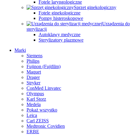
Fotele laryngologiczne
Sprzet ginekologiczny
Fotele ginekologiczne
Pompy histeroskopowe
Urządzenia do
sterylizacji
Autoklawy medyczne
Sterylizatory plazmowe
Marki
Siemens
Philips
Fujinon (Fujifilm)
Maquet
Drager
Stryker
ConMed Linvatec
Olympus
Karl Storz
Medela
Pokaż wszystko
Leica
Carl ZEISS
Medtronic Covidien
ERBE