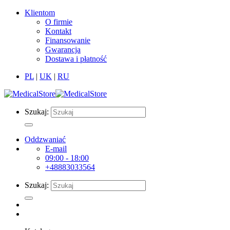
Klientom
O firmie
Kontakt
Finansowanie
Gwarancja
Dostawa i płatność
PL
|
UK
|
RU
Szukaj:
Oddzwaniać
E-mail
09:00 - 18:00
+48883033564
Szukaj: