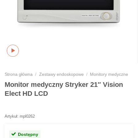
Strona główna
/
Zestawy endoskopowe
/
Monitory medyczne
Monitor medyczny Stryker 21″ Vision
Elect HD LCD
Artykuł: mpl0262
Dostępny