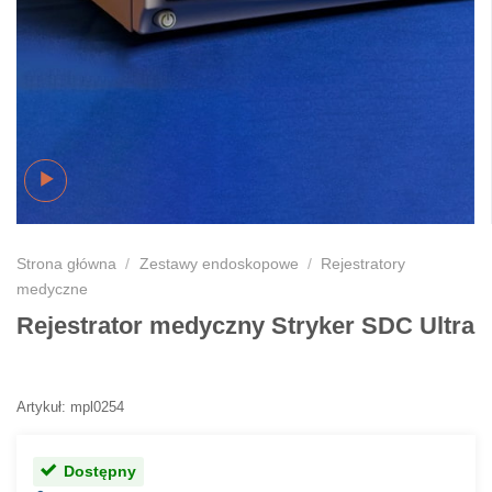
Strona główna
/
Zestawy endoskopowe
/
Rejestratory
medyczne
Rejestrator medyczny Stryker SDC Ultra
Artykuł: mpl0254
Dostępny