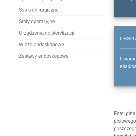
Ssaki chirurgiczne
Stoły operacyjne
Urządzenia do sterylizacji
OBSŁ
Wieże endoskopowe
Zestawy endoskopowe
Gwaranc
eksploa
Fotel gin
płciowego
poszczegól