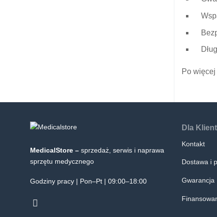
Wspa
Bezp
Dług
Po więcej 
Dla Klien
Kontakt
MedicalStore –
sprzedaż, serwis i naprawa
sprzętu medycznego
Dostawa i p
Gwarancja
Godziny pracy | Pon–Pt | 09:00–18:00
Finansowan