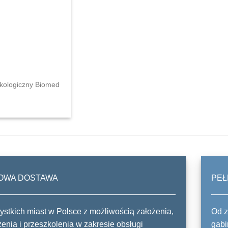
ekologiczny Biomed
OWA DOSTAWA
PEŁ
stkich miast w Polsce z możliwością założenia,
Od z
enia i przeszkolenia w zakresie obsługi
gabi