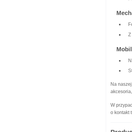
Mech
F
Z
Mobil
N
S
Na naszej
akcesoria,
W przypad
o kontakt 