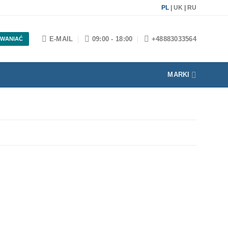
PL
|
UK
|
RU
E-MAIL
09:00 - 18:00
+48883033564
WANIAĆ
MARKI