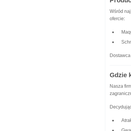
Produc
Wśród naj
ofercie:
Maqu
Schm
Dostawca 
Gdzie 
Nasza firm
zagraniczn
Decydując
Atra
Gwar