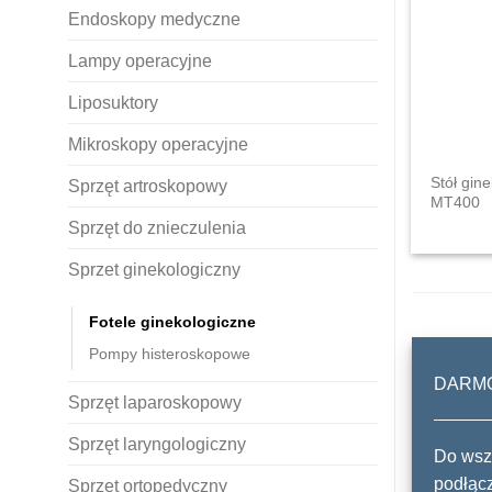
Endoskopy medyczne
Lampy operacyjne
Liposuktory
Mikroskopy operacyjne
Stół gin
Sprzęt artroskopowy
MT400
Sprzęt do znieczulenia
Sprzet ginekologiczny
Fotele ginekologiczne
Pompy histeroskopowe
DARM
Sprzęt laparoskopowy
Sprzęt laryngologiczny
Do wszy
podłącz
Sprzęt ortopedyczny