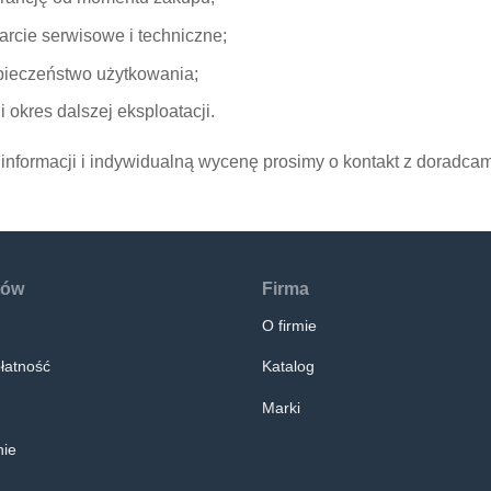
rcie serwisowe i techniczne;
ieczeństwo użytkowania;
i okres dalszej eksploatacji.
informacji i indywidualną wycenę prosimy o kontakt z doradcam
tów
Firma
O firmie
łatność
Katalog
Marki
ie