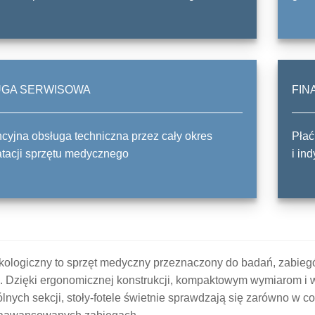
UGA SERWISOWA
FIN
yjna obsługa techniczna przez cały okres
Płać
tacji sprzętu medycznego
i in
ekologiczny to sprzęt medyczny przeznaczony do badań, zabie
. Dzięki ergonomicznej konstrukcji, kompaktowym wymiarom i wi
nych sekcji, stoły-fotele świetnie sprawdzają się zarówno w c