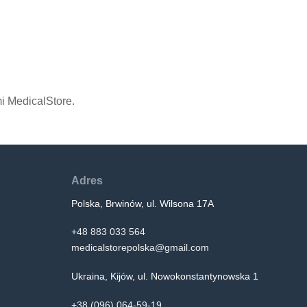
i MedicalStore.
Adres
Polska, Brwinów, ul. Wilsona 17A
+48 883 033 564
medicalstorepolska@gmail.com
Ukraina, Kijów, ul. Nowokonstantynowska 1
+38 (096) 064-59-19