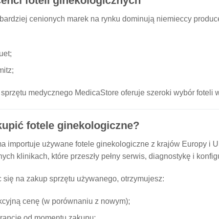
enci foteli ginekologicznych
bardziej cenionych marek na rynku dominują niemieccy producen
et;
itz;
sprzętu medycznego MedicaStore oferuje szeroki wybór foteli w
kupić fotele ginekologiczne?
a importuje używane fotele ginekologiczne z krajów Europy i U
ych klinikach, które przeszły pełny serwis, diagnostykę i konfig
 się na zakup sprzętu używanego, otrzymujesz:
kcyjną cenę (w porównaniu z nowym);
ancję od momentu zakupu;