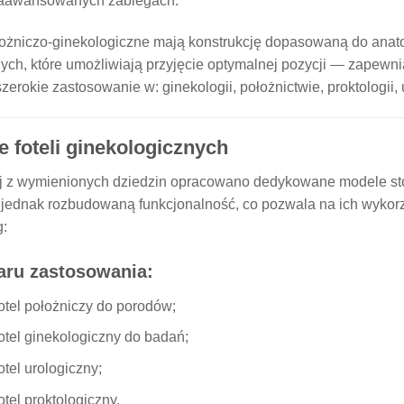
zaawansowanych zabiegach.
łożniczo-ginekologiczne mają konstrukcję dopasowaną do anato
ych, które umożliwiają przyjęcie optymalnej pozycji — zapewni
zerokie zastosowanie w: ginekologii, położnictwie, proktologii, ur
e foteli ginekologicznych
j z wymienionych dziedzin opracowano dedykowane modele sto
 jednak rozbudowaną funkcjonalność, co pozwala na ich wykorzy
g:
ru zastosowania:
otel położniczy do porodów;
otel ginekologiczny do badań;
otel urologiczny;
otel proktologiczny.