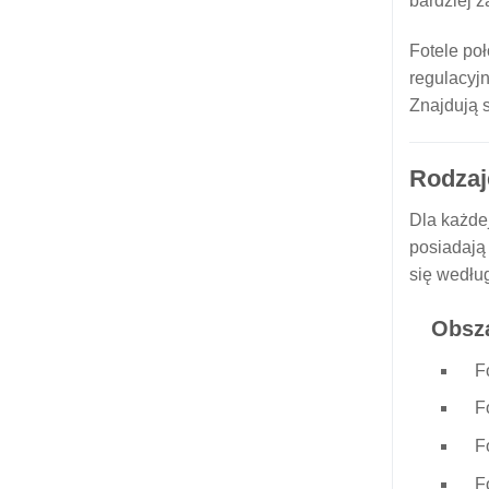
bardziej 
Fotele po
regulacyjn
Znajdują s
Rodzaj
Dla każde
posiadają
się wedłu
Obsza
F
F
F
F