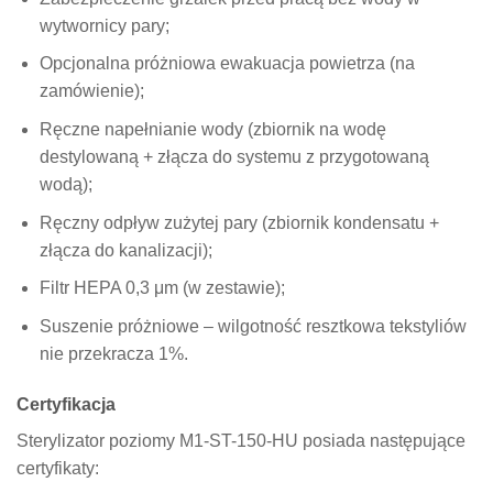
wytwornicy pary;
Opcjonalna próżniowa ewakuacja powietrza (na
zamówienie);
Ręczne napełnianie wody (zbiornik na wodę
destylowaną + złącza do systemu z przygotowaną
wodą);
Ręczny odpływ zużytej pary (zbiornik kondensatu +
złącza do kanalizacji);
Filtr HEPA 0,3 μm (w zestawie);
Suszenie próżniowe – wilgotność resztkowa tekstyliów
nie przekracza 1%.
Certyfikacja
Sterylizator poziomy M1-ST-150-HU posiada następujące
certyfikaty: