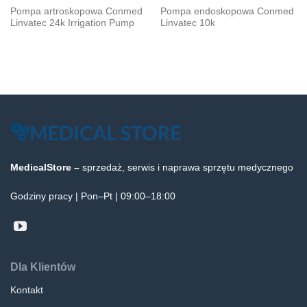
Pompa artroskopowa Conmed
Pompa endoskopowa Conmed
Linvatec 24k Irrigation Pump
Linvatec 10k
MedicalStore –
sprzedaż, serwis i naprawa sprzętu medycznego
Godziny pracy | Pon–Pt | 09:00–18:00
Dla Klientów
Kontakt