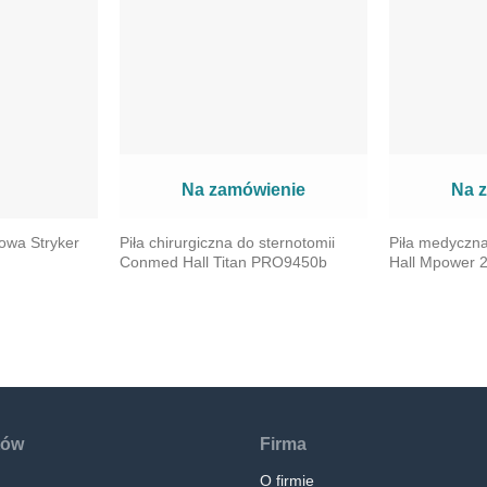
Na zamówienie
Na 
kowa Stryker
Piła chirurgiczna do sternotomii
Piła medyczn
Conmed Hall Titan PRO9450b
Hall Mpower
tów
Firma
O firmie