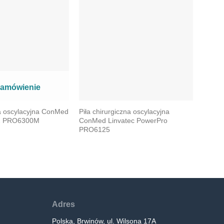
zamówienie
a oscylacyjna ConMed
Piła chirurgiczna oscylacyjna
Medyc
 2 PRO6300M
ConMed Linvatec PowerPro
Linva
PRO6125
Adres
Polska, Brwinów, ul. Wilsona 17A