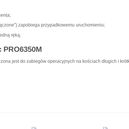
enta;
yłączone”) zapobiega przypadkowemu uruchomieniu;
edną ręką.
ec PRO6350M
zona jest do zabiegów operacyjnych na kościach długich i krót