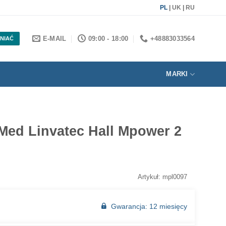
PL
|
UK
|
RU
E-MAIL
09:00 - 18:00
+48883033564
NIAĆ
MARKI
Med Linvatec Hall Mpower 2
Artykuł: mpl0097
Gwarancja: 12 miesięcy