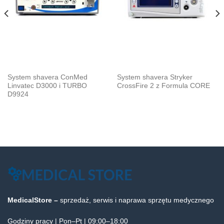
System shavera ConMed
System shavera Stryker
Linvatec D3000 i TURBO
CrossFire 2 z Formula CORE
D9924
MedicalStore –
sprzedaż, serwis i naprawa sprzętu medycznego
Godziny pracy | Pon–Pt | 09:00–18:00