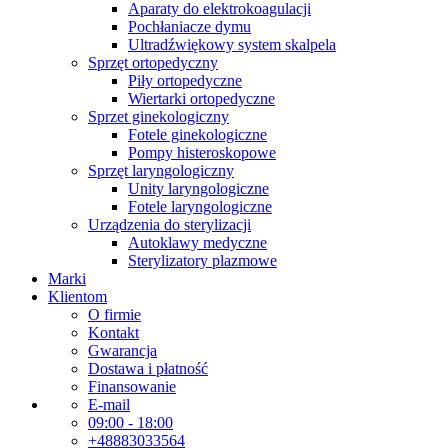
Aparaty do elektrokoagulacji
Pochłaniacze dymu
Ultradźwiękowy system skalpela
Sprzęt ortopedyczny
Piły ortopedyczne
Wiertarki ortopedyczne
Sprzet ginekologiczny
Fotele ginekologiczne
Pompy histeroskopowe
Sprzęt laryngologiczny
Unity laryngologiczne
Fotele laryngologiczne
Urządzenia do sterylizacji
Autoklawy medyczne
Sterylizatory plazmowe
Marki
Klientom
O firmie
Kontakt
Gwarancja
Dostawa i płatność
Finansowanie
E-mail
09:00 - 18:00
+48883033564