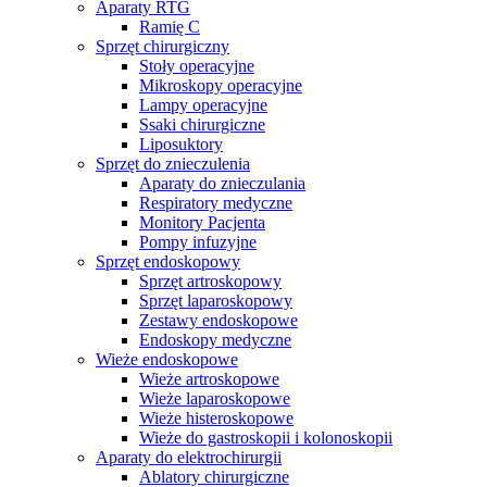
Aparaty RTG
Ramię C
Sprzęt chirurgiczny
Stoły operacyjne
Mikroskopy operacyjne
Lampy operacyjne
Ssaki chirurgiczne
Liposuktory
Sprzęt do znieczulenia
Aparaty do znieczulania
Respiratory medyczne
Monitory Pacjenta
Pompy infuzyjne
Sprzęt endoskopowy
Sprzęt artroskopowy
Sprzęt laparoskopowy
Zestawy endoskopowe
Endoskopy medyczne
Wieże endoskopowe
Wieże artroskopowe
Wieże laparoskopowe
Wieże histeroskopowe
Wieże do gastroskopii i kolonoskopii
Aparaty do elektrochirurgii
Ablatory chirurgiczne