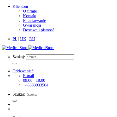
Klientom
O firmie
Kontakt
Finansowanie
Gwarancja
Dostawa i płatność
PL
|
UK
|
RU
Szukaj:
Oddzwaniać
E-mail
09:00 - 18:00
+48883033564
Szukaj: