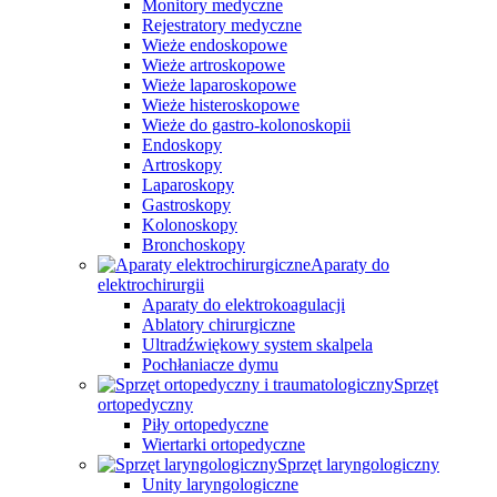
Monitory medyczne
Rejestratory medyczne
Wieże endoskopowe
Wieże artroskopowe
Wieże laparoskopowe
Wieże histeroskopowe
Wieże do gastro-kolonoskopii
Endoskopy
Artroskopy
Laparoskopy
Gastroskopy
Kolonoskopy
Bronchoskopy
Aparaty do
elektrochirurgii
Aparaty do elektrokoagulacji
Ablatory chirurgiczne
Ultradźwiękowy system skalpela
Pochłaniacze dymu
Sprzęt
ortopedyczny
Piły ortopedyczne
Wiertarki ortopedyczne
Sprzęt laryngologiczny
Unity laryngologiczne