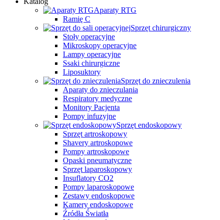
Katalog
Aparaty RTG
Ramię C
Sprzęt chirurgiczny
Stoły operacyjne
Mikroskopy operacyjne
Lampy operacyjne
Ssaki chirurgiczne
Liposuktory
Sprzęt do znieczulenia
Aparaty do znieczulania
Respiratory medyczne
Monitory Pacjenta
Pompy infuzyjne
Sprzęt endoskopowy
Sprzęt artroskopowy
Shavery artroskopowe
Pompy artroskopowe
Opaski pneumatyczne
Sprzęt laparoskopowy
Insuflatory CO2
Pompy laparoskopowe
Zestawy endoskopowe
Kamery endoskopowe
Źródła Światła