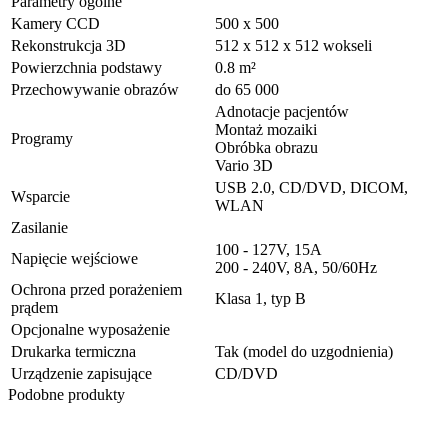
Parametry ogólne
Kamery CCD
500 x 500
Rekonstrukcja 3D
512 x 512 x 512 wokseli
Powierzchnia podstawy
0.8 m²
Przechowywanie obrazów
do 65 000
Adnotacje pacjentów
Montaż mozaiki
Programy
Obróbka obrazu
Vario 3D
USB 2.0, CD/DVD, DICOM,
Wsparcie
WLAN
Zasilanie
100 - 127V, 15A
Napięcie wejściowe
200 - 240V, 8A, 50/60Hz
Ochrona przed porażeniem
Klasa 1, typ B
prądem
Opcjonalne wyposażenie
Drukarka termiczna
Tak (model do uzgodnienia)
Urządzenie zapisujące
CD/DVD
Podobne produkty