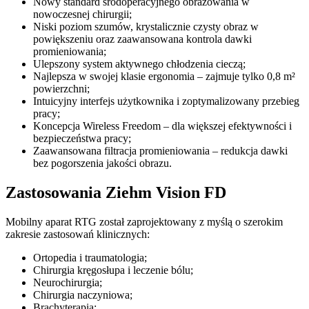
Nowy standard śródoperacyjnego obrazowania w
nowoczesnej chirurgii;
Niski poziom szumów, krystalicznie czysty obraz w
powiększeniu oraz zaawansowana kontrola dawki
promieniowania;
Ulepszony system aktywnego chłodzenia cieczą;
Najlepsza w swojej klasie ergonomia – zajmuje tylko 0,8 m²
powierzchni;
Intuicyjny interfejs użytkownika i zoptymalizowany przebieg
pracy;
Koncepcja Wireless Freedom – dla większej efektywności i
bezpieczeństwa pracy;
Zaawansowana filtracja promieniowania – redukcja dawki
bez pogorszenia jakości obrazu.
Zastosowania Ziehm Vision FD
Mobilny aparat RTG został zaprojektowany z myślą o szerokim
zakresie zastosowań klinicznych:
Ortopedia i traumatologia;
Chirurgia kręgosłupa i leczenie bólu;
Neurochirurgia;
Chirurgia naczyniowa;
Brachyterapia;