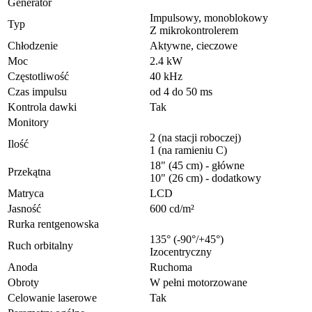
Generator
Impulsowy, monoblokowy
Typ
Z mikrokontrolerem
Chłodzenie
Aktywne, cieczowe
Moc
2.4 kW
Częstotliwość
40 kHz
Czas impulsu
od 4 do 50 ms
Kontrola dawki
Tak
Monitory
2 (na stacji roboczej)
Ilość
1 (na ramieniu C)
18" (45 cm) - główne
Przekątna
10" (26 cm) - dodatkowy
Matryca
LCD
Jasność
600 cd/m²
Rurka rentgenowska
135° (-90°/+45°)
Ruch orbitalny
Izocentryczny
Anoda
Ruchoma
Obroty
W pełni motorzowane
Celowanie laserowe
Tak