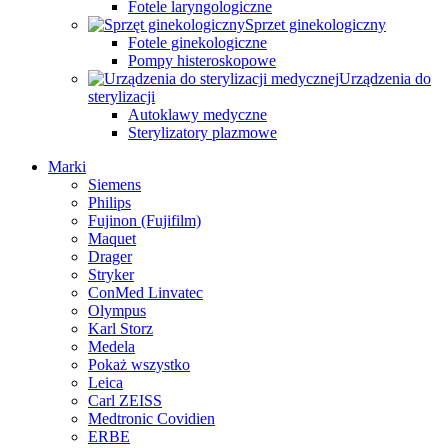
Fotele laryngologiczne
Sprzet ginekologiczny
Fotele ginekologiczne
Pompy histeroskopowe
Urządzenia do
sterylizacji
Autoklawy medyczne
Sterylizatory plazmowe
Marki
Siemens
Philips
Fujinon (Fujifilm)
Maquet
Drager
Stryker
ConMed Linvatec
Olympus
Karl Storz
Medela
Pokaż wszystko
Leica
Carl ZEISS
Medtronic Covidien
ERBE