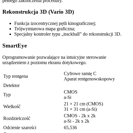
pełnego zakończenia procedury.
Rekonstrukcja 3D (Vario 3D)
Funkcja izocentrycznej pętli kinograficznej;
Trójwymiarowa mapa graficzna;
Specjalny kontroler typu „trackball” do rekonstrukcji 3D.
SmartEye
Oprogramowanie pozwalające na intuicyjne sterowanie
urządzeniem z poziomu ekranu dotykowego.
Cyfrowe ramię C
Typ rentgena
Aparat rentgenowskopowy
Detektor
CMOS
Typ
a-Si
21 × 21 cm (CMOS)
Wielkość
31 × 31 cm (a-Si)
CMOS - 2k x 2k
Rozdzielczość
a-Si - 2k x 2k
Odcienie szarości
65,536