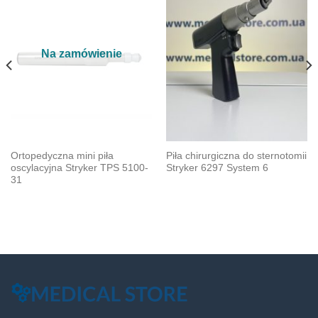
Na zamówienie
Ortopedyczna mini piła
Piła chirurgiczna do sternotomii
oscylacyjna Stryker TPS 5100-
Stryker 6297 System 6
31