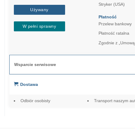
Stryker (USA)
Używany
Płatność
Przelew bankowy
W pełni sprawny
Płatność ratalna
Zgodnie z „Umową
Wsparcie serwisowe
Dostawa
Odbiór osobisty
Transport naszym a