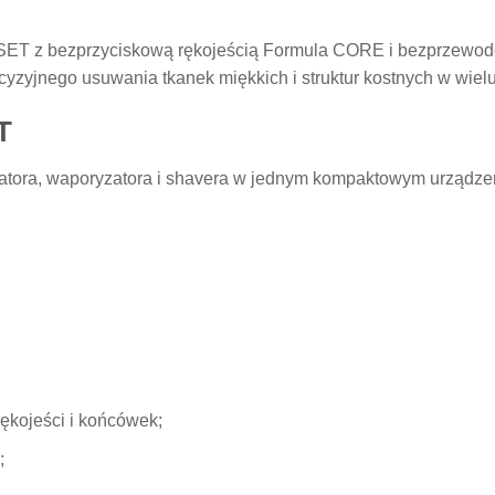
SET z bezprzyciskową rękojeścią Formula CORE i bezprzewodo
recyzyjnego usuwania tkanek miękkich i struktur kostnych w wie
T
atora, waporyzatora i shavera w jednym kompaktowym urządze
ękojeści i końcówek;
;