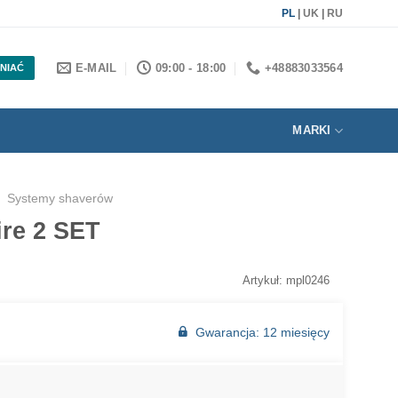
PL
|
UK
|
RU
E-MAIL
09:00 - 18:00
+48883033564
NIAĆ
MARKI
Systemy shaverów
ire 2 SET
Artykuł: mpl0246
Gwarancja: 12 miesięcy