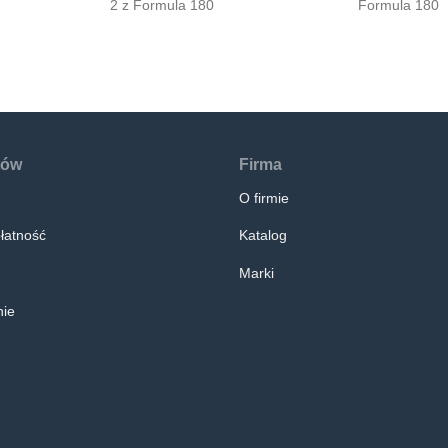
2 z Formula 180
Formula 180
tów
Firma
O firmie
łatność
Katalog
Marki
ie