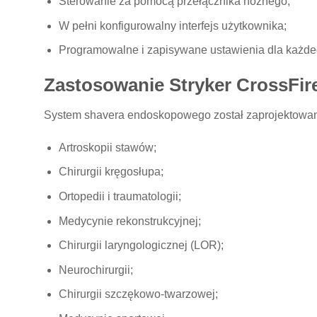
Sterowanie za pomocą przełącznika nożnego;
W pełni konfigurowalny interfejs użytkownika;
Programowalne i zapisywane ustawienia dla każdego
Zastosowanie Stryker CrossFir
System shavera endoskopowego został zaprojektowany 
Artroskopii stawów;
Chirurgii kręgosłupa;
Ortopedii i traumatologii;
Medycynie rekonstrukcyjnej;
Chirurgii laryngologicznej (LOR);
Neurochirurgii;
Chirurgii szczękowo-twarzowej;