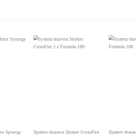
ex Synergy
System shavera Stryker CrossFire
System shaver