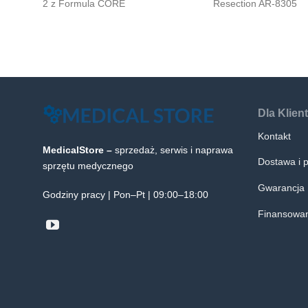
2 z Formula CORE
Resection AR-8305
Dla Klien
Kontakt
MedicalStore –
sprzedaż, serwis i naprawa
Dostawa i p
sprzętu medycznego
Gwarancja
Godziny pracy | Pon–Pt | 09:00–18:00
Finansowan