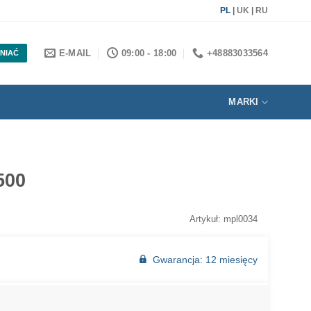
PL
|
UK
|
RU
E-MAIL
09:00 - 18:00
+48883033564
NIAĆ
MARKI
500
Artykuł: mpl0034
Gwarancja: 12 miesięcy