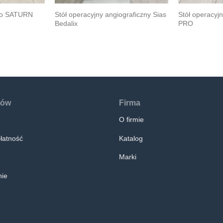
nco SATURN
Stół operacyjny angiograficzny Sias
Stół operacyj
Bedalix
PRO
tów
Firma
O firmie
łatność
Katalog
Marki
ie