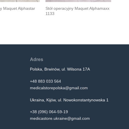
ny Maquet Alphastar
Stół operacyjny Maquet Alphamaxx
1133
Adres
Polska, Brwinów, ul. Wilsona 17A
+48 883 033 564
medicalstorepolska@gmail.com
Ukraina, Kijów, ul. Nowokonstantynowska 1
+38 (096) 064-59-19
medicastore.ukraine@gmail.com