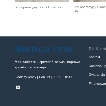
Stół operacyjny Bla
Stół operacyjny Steris Cmax 220
GR
Dla Klien
Kontakt
MedicalStore –
sprzedaż, serwis i naprawa
Dostawa i p
sprzętu medycznego
Gwarancja
Godziny pracy | Pon–Pt | 09:00–18:00
Finansowan