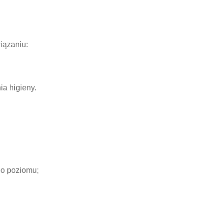
iązaniu:
ia higieny.
go poziomu;