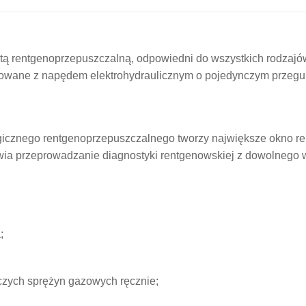
atą rentgenoprzepuszczalną, odpowiedni do wszystkich rodzajów
ektowane z napędem elektrohydraulicznym o pojedynczym przegu
rgicznego rentgenoprzepuszczalnego tworzy największe okno r
liwia przeprowadzanie diagnostyki rentgenowskiej z dowolnego
;
czych sprężyn gazowych ręcznie;