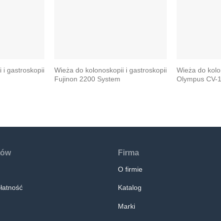
 i gastroskopii
Wieża do kolonoskopii i gastroskopii
Wieża do kolon
Fujinon 2200 System
Olympus CV-19
tów
Firma
O firmie
łatność
Katalog
Marki