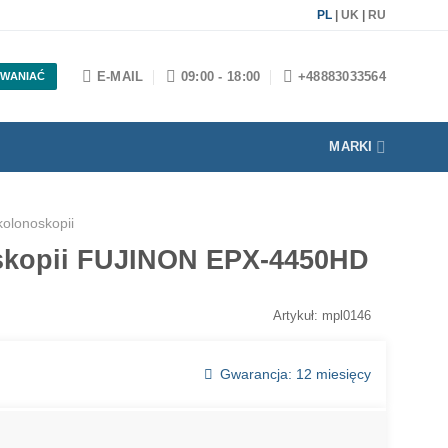
PL
|
UK
|
RU
E-MAIL
09:00 - 18:00
+48883033564
WANIAĆ
MARKI
kolonoskopii
oskopii FUJINON EPX-4450HD
Artykuł: mpl0146
Gwarancja: 12 miesięcy