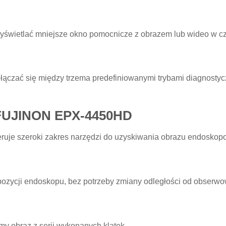
świetlać mniejsze okno pomocnicze z obrazem lub wideo w cz
ączać się między trzema predefiniowanymi trybami diagnostyc
u FUJINON EPX-4450HD
eruje szeroki zakres narzędzi do uzyskiwania obrazu endoskop
ozycji endoskopu, bez potrzeby zmiany odległości od obserw
y obraz z serii wykonanych klatek.