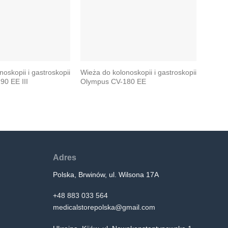
oskopii i gastroskopii
Wieża do kolonoskopii i gastroskopii
Wieża 
0 EE III
Olympus CV-180 EE
Olymp
Adres
Polska, Brwinów, ul. Wilsona 17A
+48 883 033 564
medicalstorepolska@gmail.com