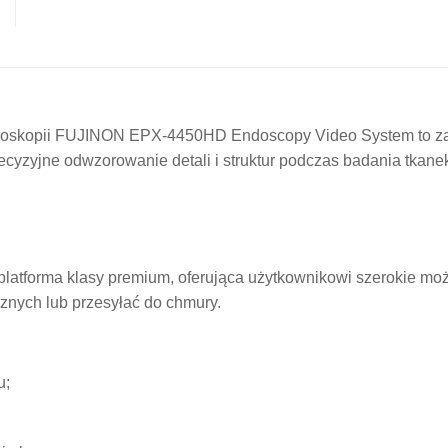
roskopii FUJINON EPX-4450HD Endoscopy Video System to zaa
zyjne odwzorowanie detali i struktur podczas badania tkanek
 platforma klasy premium, oferująca użytkownikowi szerokie m
znych lub przesyłać do chmury.
u;