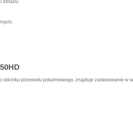
i obrazu;
znych;
450HD
o odcinka przewodu pokarmowego, znajduje zastosowanie w wi