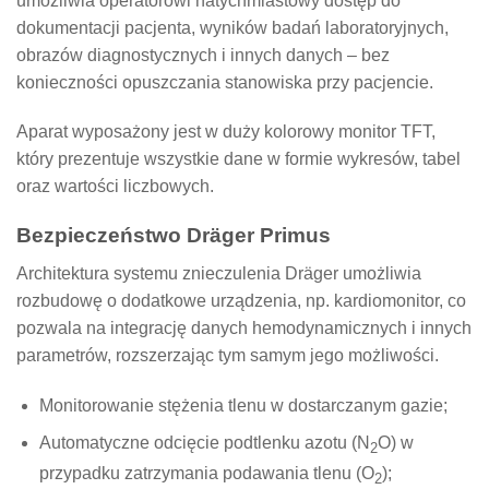
umożliwia operatorowi natychmiastowy dostęp do
dokumentacji pacjenta, wyników badań laboratoryjnych,
obrazów diagnostycznych i innych danych – bez
konieczności opuszczania stanowiska przy pacjencie.
Aparat wyposażony jest w duży kolorowy monitor TFT,
który prezentuje wszystkie dane w formie wykresów, tabel
oraz wartości liczbowych.
Bezpieczeństwo Dräger Primus
Architektura systemu znieczulenia Dräger umożliwia
rozbudowę o dodatkowe urządzenia, np. kardiomonitor, co
pozwala na integrację danych hemodynamicznych i innych
parametrów, rozszerzając tym samym jego możliwości.
Monitorowanie stężenia tlenu w dostarczanym gazie;
Automatyczne odcięcie podtlenku azotu (N
O) w
2
przypadku zatrzymania podawania tlenu (O
);
2