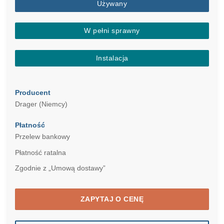
Używany
W pełni sprawny
Instalacja
Producent
Drager (Niemcy)
Płatność
Przelew bankowy
Płatność ratalna
Zgodnie z „Umową dostawy”
ZAPYTAJ O CENĘ