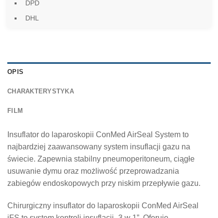
DPD
DHL
OPIS
CHARAKTERYSTYKA
FILM
Insuflator do laparoskopii ConMed AirSeal System to
najbardziej zaawansowany system insuflacji gazu na
świecie. Zapewnia stabilny pneumoperitoneum, ciągłe
usuwanie dymu oraz możliwość przeprowadzania
zabiegów endoskopowych przy niskim przepływie gazu.
Chirurgiczny insuflator do laparoskopii ConMed AirSeal
iFS to system kontroli insuflacji „3 w 1”. Oferuje